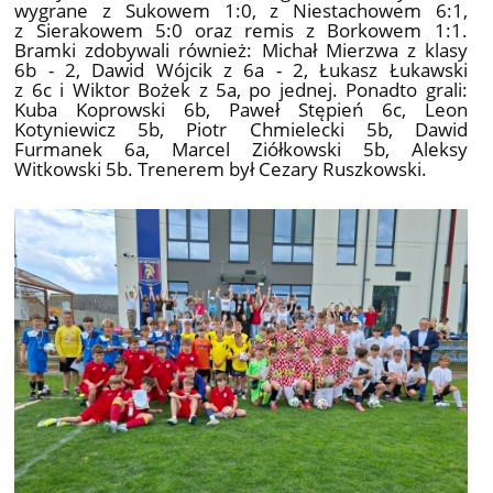
wygrane z Sukowem 1:0, z Niestachowem 6:1,
z Sierakowem 5:0 oraz remis z Borkowem 1:1.
Bramki zdobywali również: Michał Mierzwa z klasy
6b - 2, Dawid Wójcik z 6a - 2, Łukasz Łukawski
z 6c i Wiktor Bożek z 5a, po jednej. Ponadto grali:
Kuba Koprowski 6b, Paweł Stępień 6c, Leon
Kotyniewicz 5b, Piotr Chmielecki 5b, Dawid
Furmanek 6a, Marcel Ziółkowski 5b, Aleksy
Witkowski 5b. Trenerem był Cezary Ruszkowski.