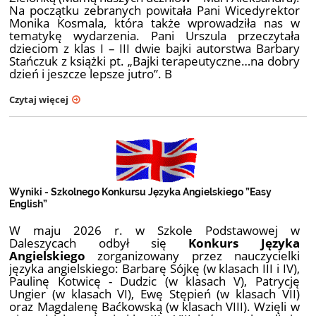
Na początku zebranych powitała Pani Wicedyrektor
Monika Kosmala, która także wprowadziła nas w
tematykę wydarzenia. Pani Urszula przeczytała
dzieciom z klas I – III dwie bajki autorstwa Barbary
Stańczuk z książki pt. „Bajki terapeutyczne…na dobry
dzień i jeszcze lepsze jutro”. B
Czytaj więcej
Wyniki - Szkolnego Konkursu Języka Angielskiego ”Easy
English”
W maju 2026 r. w Szkole Podstawowej w
Daleszycach odbył się
Konkurs Języka
Angielskiego
zorganizowany przez nauczycielki
języka angielskiego: Barbarę Sójkę (w klasach III i IV),
Paulinę Kotwicę - Dudzic (w klasach V), Patrycję
Ungier (w klasach VI), Ewę Stępień (w klasach VII)
oraz Magdalenę Baćkowską (w klasach VIII). Wzięli w