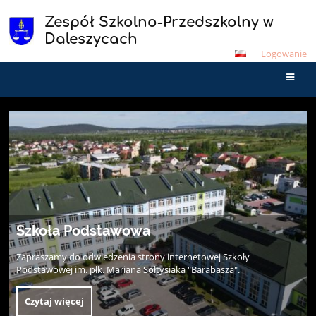
Zespół Szkolno-Przedszkolny w
Daleszycach
Logowanie
Strona
główna
Przedszkole
Zapraszamy do odwiedzenia naszej strony, na której znajdują się
informacje dotyczące Przedszkola w Daleszycach oraz Punktów
Przedszkolnych w Cisowie i Widełkach.
Czytaj więcej