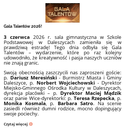
Gala Talentów 2026!
3 czerwca
2026 r. sala gimnastyczna w Szkole
Podstawowej w Daleszycach zamieniła się w
prawdziwą estradę! Tego dnia odbyła się Gala
Talentów – wydarzenie, które po raz kolejny
udowodniło, że kreatywność i pasja naszych uczniów
nie znają granic.
Swoją obecnością zaszczycili nas zaproszeni goście:
p.
Dariusz Meresiński
- Burmistrz Miasta i Gminy
Daleszyce, p.
Norbert Wojciechowski
- Dyrektor
Miejsko-Gminnego Ośrodka Kultury w Daleszycach,
dyrekcja placówki – p.
Dyrektor Maciej Mądzik
oraz panie Wice-dyrektorki: p.
Teresa Rzepecka
, p.
Monika Kosmala
, p.
Barbara Satro
. Na scenie
zasiedli również dumni rodzice, mocno dopingujący
swoje pociechy.
Czytaj więcej