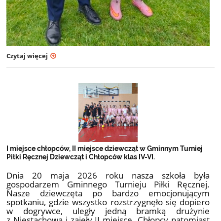
Czytaj więcej
I miejsce chłopców, II miejsce dziewcząt w Gminnym Turniej
Piłki Ręcznej Dziewcząt i Chłopców klas IV-VI.
Dnia 20 maja 2026 roku nasza szkoła była
gospodarzem Gminnego Turnieju Piłki Ręcznej.
Nasze dziewczęta po bardzo emocjonującym
spotkaniu, gdzie wszystko rozstrzygnęło się dopiero
w dogrywce, uległy jedną bramką drużynie
z Niestachowa i zajęły II miejsce. Chłopcy natomiast